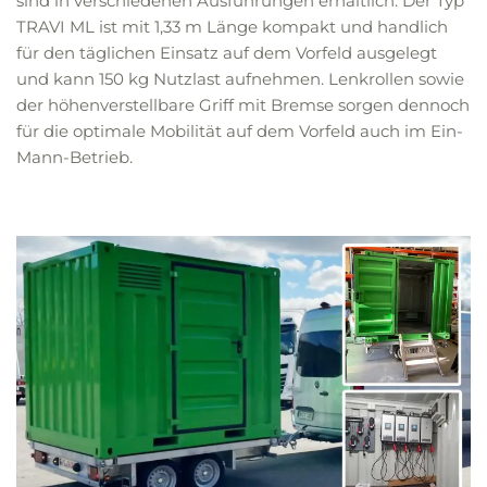
sind in verschiedenen Ausführungen erhältlich. Der Typ
TRAVI ML ist mit 1,33 m Länge kompakt und handlich
für den täglichen Einsatz auf dem Vorfeld ausgelegt
und kann 150 kg Nutzlast aufnehmen. Lenkrollen sowie
der höhenverstellbare Griff mit Bremse sorgen dennoch
für die optimale Mobilität auf dem Vorfeld auch im Ein-
Mann-Betrieb.